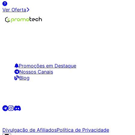
Ver Oferta
Encontre os melhores preços em tecnologia. Compare,
crie alertas e economize em suas compras.
Links Úteis
Promoções em Destaque
Nossos Canais
Blog
Siga-nos
©
2026
Promotech. Todos os direitos reservados.
Divulgação de Afiliados
Política de Privacidade