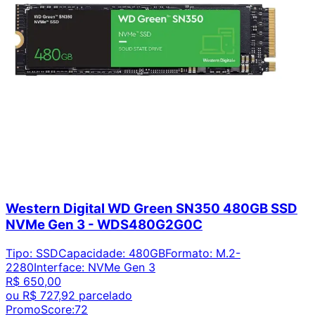
Western Digital WD Green SN350 480GB SSD
NVMe Gen 3 - WDS480G2G0C
Tipo
:
SSD
Capacidade
:
480GB
Formato
:
M.2-
2280
Interface
:
NVMe Gen 3
R$ 650,00
ou
R$ 727,92
parcelado
PromoScore:
72