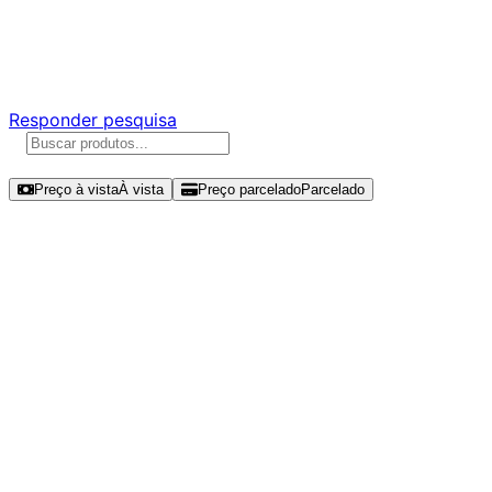
Ajude a melhorar a Promotech!
Responda nossa pesquisa rápida e nos ajude a criar uma
experiência ainda melhor para você.
Responder pesquisa
Ordenar por
Preço à vista
À vista
Preço parcelado
Parcelado
Modelos disponíveis de Western
Digital WD Green SN350 480GB SSD
NVMe Gen 3 - WDS480G2G0C