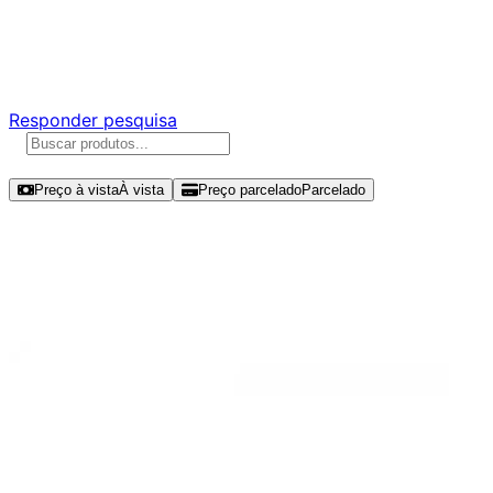
Ajude a melhorar a Promotech!
Responda nossa pesquisa rápida e nos ajude a criar uma
experiência ainda melhor para você.
Responder pesquisa
Ordenar por
Preço à vista
À vista
Preço parcelado
Parcelado
Modelos disponíveis de SanDisk
SSD Plus 1TB SSD NVMe Gen 3 -
SDSSDA3N-1T00-G26