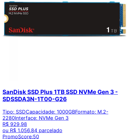
SanDisk SSD Plus 1TB SSD NVMe Gen 3 -
SDSSDA3N-1T00-G26
Tipo
:
SSD
Capacidade
:
1000GB
Formato
:
M.2-
2280
Interface
:
NVMe Gen 3
R$ 929,98
ou
R$ 1.056,84
parcelado
PromoScore:
50