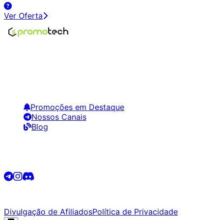
Ver Oferta
Encontre os melhores preços em tecnologia. Compare,
crie alertas e economize em suas compras.
Links Úteis
Promoções em Destaque
Nossos Canais
Blog
Siga-nos
©
2026
Promotech. Todos os direitos reservados.
Divulgação de Afiliados
Política de Privacidade