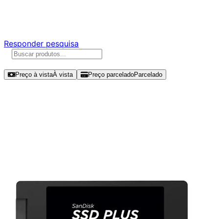
Responda nossa pesquisa rápida e nos ajude a criar uma
experiência ainda melhor para você.
Responder pesquisa
Ordenar por
Preço à vista
À vista
Preço parcelado
Parcelado
Modelos disponíveis de SanDisk
Plus 1TB SSD SATA III - SDSSDA-
1T00-G28