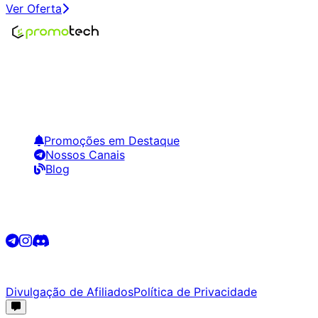
Ver Oferta
Encontre os melhores preços em tecnologia. Compare,
crie alertas e economize em suas compras.
Links Úteis
Promoções em Destaque
Nossos Canais
Blog
Siga-nos
©
2026
Promotech. Todos os direitos reservados.
Divulgação de Afiliados
Política de Privacidade