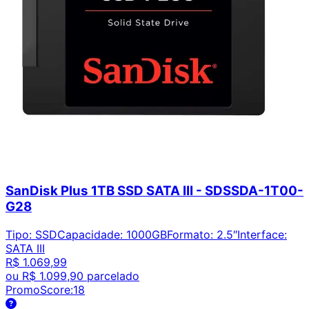
SanDisk Plus 1TB SSD SATA III - SDSSDA-1T00-
G28
Tipo
:
SSD
Capacidade
:
1000GB
Formato
:
2.5″
Interface
:
SATA III
R$ 1.069,99
ou
R$ 1.099,90
parcelado
PromoScore:
18