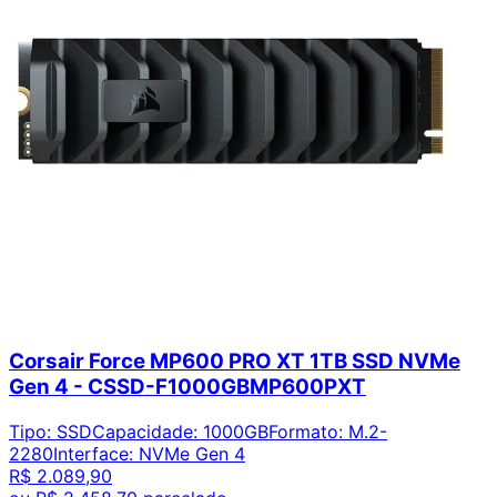
Corsair Force MP600 PRO XT 1TB SSD NVMe
Gen 4 - CSSD-F1000GBMP600PXT
Tipo
:
SSD
Capacidade
:
1000GB
Formato
:
M.2-
2280
Interface
:
NVMe Gen 4
R$ 2.089,90