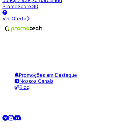
ou
R$ 2.458,70
parcelado
PromoScore:
90
Ver Oferta
Encontre os melhores preços em tecnologia. Compare,
crie alertas e economize em suas compras.
Links Úteis
Promoções em Destaque
Nossos Canais
Blog
Siga-nos
©
2026
Promotech. Todos os direitos reservados.