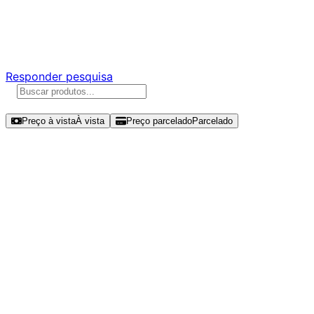
Ajude a melhorar a Promotech!
Responda nossa pesquisa rápida e nos ajude a criar uma
experiência ainda melhor para você.
Responder pesquisa
Ordenar por
Preço à vista
À vista
Preço parcelado
Parcelado
Modelos disponíveis de Corsair
Force MP600 PRO XT 1TB SSD
NVMe Gen 4 - CSSD-
F1000GBMP600PXT