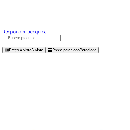
Ajude a melhorar a Promotech!
Responda nossa pesquisa rápida e nos ajude a criar uma
experiência ainda melhor para você.
Responder pesquisa
Ordenar por
Preço à vista
À vista
Preço parcelado
Parcelado
Modelos disponíveis de Kingston
NV1 250GB SSD NVMe Gen 3 -
SNVS/250G