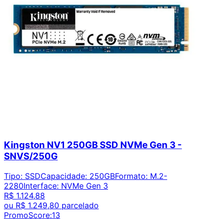
Kingston NV1 250GB SSD NVMe Gen 3 -
SNVS/250G
Tipo
:
SSD
Capacidade
:
250GB
Formato
:
M.2-
2280
Interface
:
NVMe Gen 3
R$ 1.124,88
ou
R$ 1.249,80
parcelado
PromoScore:
13