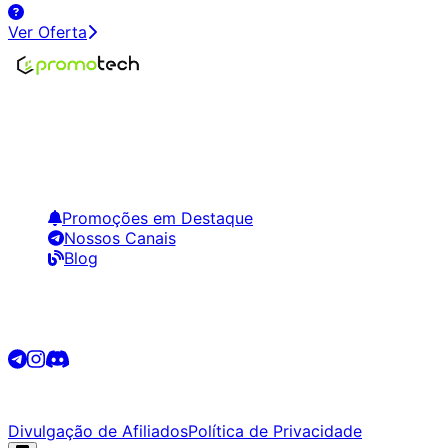
Ver Oferta
Encontre os melhores preços em tecnologia. Compare,
crie alertas e economize em suas compras.
Links Úteis
Promoções em Destaque
Nossos Canais
Blog
Siga-nos
©
2026
Promotech. Todos os direitos reservados.
Divulgação de Afiliados
Política de Privacidade