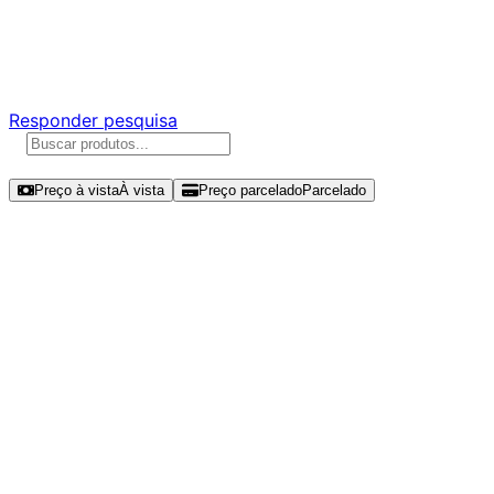
Ajude a melhorar a Promotech!
Responda nossa pesquisa rápida e nos ajude a criar uma
experiência ainda melhor para você.
Responder pesquisa
Ordenar por
Preço à vista
À vista
Preço parcelado
Parcelado
Modelos disponíveis de ADATA XPG
Gammix S70 Blade 4TB SSD NVMe
Gen 4 - AGAMMIXS70B-4T-CS