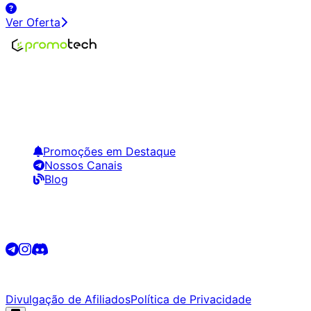
Ver Oferta
Encontre os melhores preços em tecnologia. Compare,
crie alertas e economize em suas compras.
Links Úteis
Promoções em Destaque
Nossos Canais
Blog
Siga-nos
©
2026
Promotech. Todos os direitos reservados.
Divulgação de Afiliados
Política de Privacidade