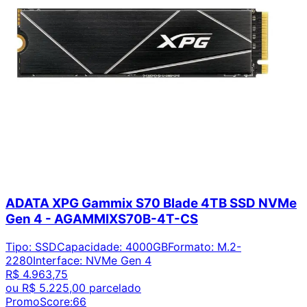
ADATA XPG Gammix S70 Blade 4TB SSD NVMe
Gen 4 - AGAMMIXS70B-4T-CS
Tipo
:
SSD
Capacidade
:
4000GB
Formato
:
M.2-
2280
Interface
:
NVMe Gen 4
R$ 4.963,75
ou
R$ 5.225,00
parcelado
PromoScore:
66