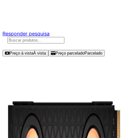
Ajude a melhorar a Promotech!
Responda nossa pesquisa rápida e nos ajude a criar uma
experiência ainda melhor para você.
Responder pesquisa
Ordenar por
Preço à vista
À vista
Preço parcelado
Parcelado
Modelos disponíveis de Corsair
MP700 2TB SSD NVMe Gen 4 -
CSSD-F2000GBMP700PHX