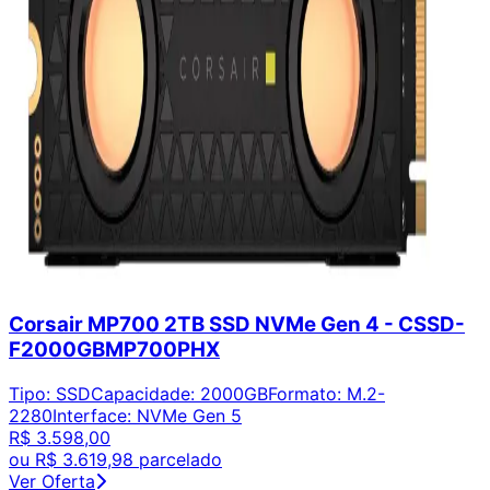
Corsair MP700 2TB SSD NVMe Gen 4 - CSSD-
F2000GBMP700PHX
Tipo
:
SSD
Capacidade
:
2000GB
Formato
:
M.2-
2280
Interface
:
NVMe Gen 5
R$ 3.598,00
ou
R$ 3.619,98
parcelado
Ver Oferta