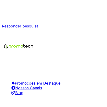
Ajude a melhorar a Promotech!
Responda nossa pesquisa rápida e nos ajude a criar uma
experiência ainda melhor para você.
Responder pesquisa
Nenhum modelo encontrado para este produto
Encontre os melhores preços em tecnologia. Compare,
crie alertas e economize em suas compras.
Links Úteis
Promoções em Destaque
Nossos Canais
Blog