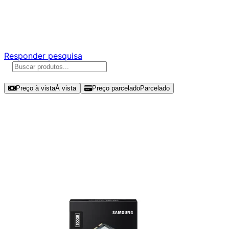
Ajude a melhorar a Promotech!
Responda nossa pesquisa rápida e nos ajude a criar uma
experiência ainda melhor para você.
Responder pesquisa
Ordenar por
Preço à vista
À vista
Preço parcelado
Parcelado
Modelos disponíveis de Samsung
980 500GB SSD NVMe Gen 3 - MZ-
V8V500B/AM