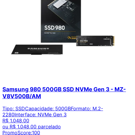
Samsung 980 500GB SSD NVMe Gen 3 - MZ-
V8V500B/AM
Tipo
:
SSD
Capacidade
:
500GB
Formato
:
M.2-
2280
Interface
:
NVMe Gen 3
R$ 1.048,00
ou
R$ 1.048,00
parcelado
PromoScore:
100