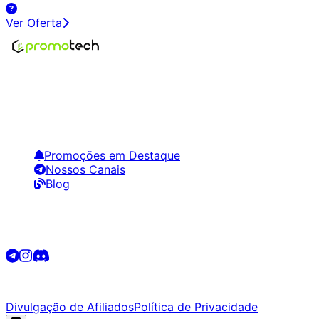
Ver Oferta
Encontre os melhores preços em tecnologia. Compare,
crie alertas e economize em suas compras.
Links Úteis
Promoções em Destaque
Nossos Canais
Blog
Siga-nos
©
2026
Promotech. Todos os direitos reservados.
Divulgação de Afiliados
Política de Privacidade