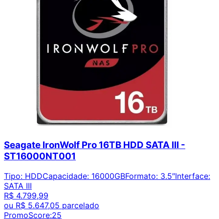
Seagate IronWolf Pro 16TB HDD SATA III -
ST16000NT001
Tipo
:
HDD
Capacidade
:
16000GB
Formato
:
3.5″
Interface
:
SATA III
R$ 4.799,99
ou
R$ 5.647,05
parcelado
PromoScore:
25