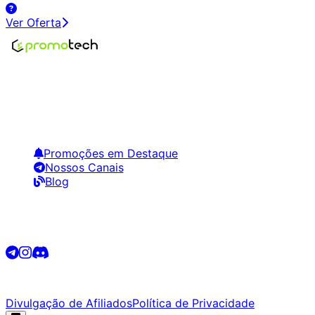
Ver Oferta
Encontre os melhores preços em tecnologia. Compare,
crie alertas e economize em suas compras.
Links Úteis
Promoções em Destaque
Nossos Canais
Blog
Siga-nos
©
2026
Promotech. Todos os direitos reservados.
Divulgação de Afiliados
Política de Privacidade