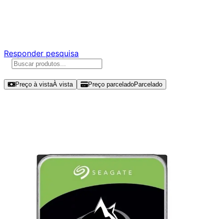
Ajude a melhorar a Promotech!
Responda nossa pesquisa rápida e nos ajude a criar uma
experiência ainda melhor para você.
Responder pesquisa
Ordenar por
Preço à vista
À vista
Preço parcelado
Parcelado
Modelos disponíveis de Seagate
IronWolf Pro 16TB HDD SATA III -
ST16000NT001