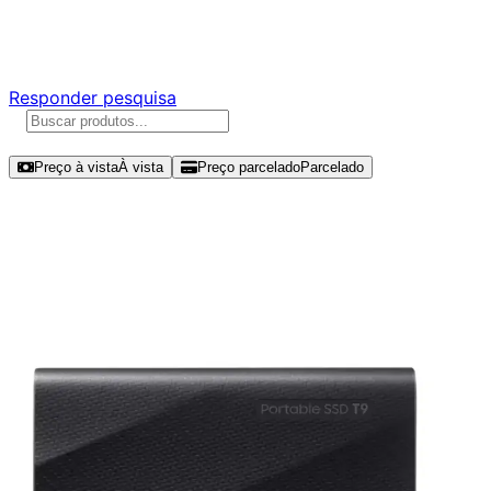
Responda nossa pesquisa rápida e nos ajude a criar uma
experiência ainda melhor para você.
Responder pesquisa
Ordenar por
Preço à vista
À vista
Preço parcelado
Parcelado
Modelos disponíveis de Samsung T9
2TB SSD USB - MU-PG2T0B