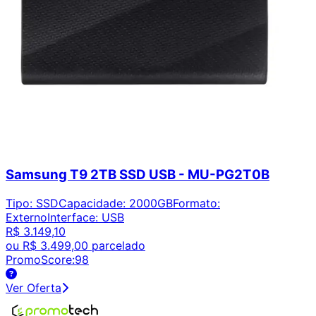
Samsung T9 2TB SSD USB - MU-PG2T0B
Tipo
:
SSD
Capacidade
:
2000GB
Formato
:
Externo
Interface
:
USB
R$ 3.149,10
ou
R$ 3.499,00
parcelado
PromoScore:
98
Ver Oferta