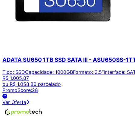
ADATA SU650 1TB SSD SATA III - ASU650SS-1T
Tipo
:
SSD
Capacidade
:
1000GB
Formato
:
2.5″
Interface
:
SAT
R$ 1.005,87
ou
R$ 1.058,80
parcelado
PromoScore:
28
Ver Oferta
Encontre os melhores preços em tecnologia. Compare, cr