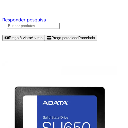
Responda nossa pesquisa rápida e nos ajude a criar uma 
Responder pesquisa
Ordenar por
Preço à vista
À vista
Preço parcelado
Parcelado
Modelos disponíveis de ADATA SU65