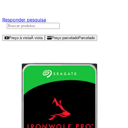
Responda nossa pesquisa rápida e nos ajude a criar uma 
Responder pesquisa
Ordenar por
Preço à vista
À vista
Preço parcelado
Parcelado
Modelos disponíveis de Seagate Iro