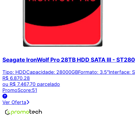
Seagate IronWolf Pro 28TB HDD SATA III - ST
Tipo
:
HDD
Capacidade
:
28000GB
Formato
:
3.5″
Interface
:
S
R$ 6.870,28
ou
R$ 7.467,70
parcelado
PromoScore:
51
Ver Oferta
Encontre os melhores preços em tecnologia. Compare, cr