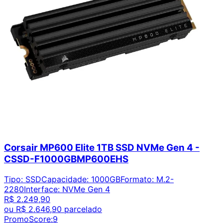
Corsair MP600 Elite 1TB SSD NVMe Gen 4 -
CSSD-F1000GBMP600EHS
Tipo
:
SSD
Capacidade
:
1000GB
Formato
:
M.2-
2280
Interface
:
NVMe Gen 4
R$ 2.249,90
ou
R$ 2.646,90
parcelado
PromoScore:
9