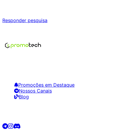
Responda nossa pesquisa rápida e nos ajude a criar uma 
Responder pesquisa
Nenhum modelo encontrado para este produto
Encontre os melhores preços em tecnologia. Compare, cr
Links Úteis
Promoções em Destaque
Nossos Canais
Blog
Siga-nos