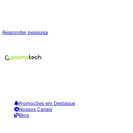
Ajude a melhorar a Promotech!
Responda nossa pesquisa rápida e nos ajude a criar uma
experiência ainda melhor para você.
Responder pesquisa
Nenhum modelo encontrado para este produto
Encontre os melhores preços em tecnologia. Compare,
crie alertas e economize em suas compras.
Links Úteis
Promoções em Destaque
Nossos Canais
Blog