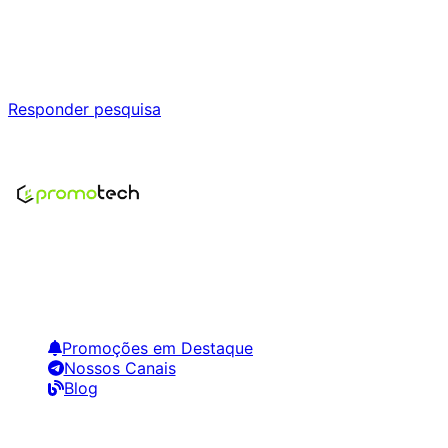
Ajude a melhorar a Promotech!
Responda nossa pesquisa rápida e nos ajude a criar uma
experiência ainda melhor para você.
Responder pesquisa
Nenhum modelo encontrado para este produto
Encontre os melhores preços em tecnologia. Compare,
crie alertas e economize em suas compras.
Links Úteis
Promoções em Destaque
Nossos Canais
Blog