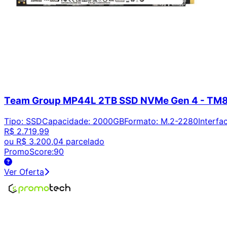
Team Group MP44L 2TB SSD NVMe Gen 4 - T
Tipo
:
SSD
Capacidade
:
2000GB
Formato
:
M.2-2280
Interfa
R$ 2.719,99
ou
R$ 3.200,04
parcelado
PromoScore:
90
Ver Oferta
Encontre os melhores preços em tecnologia. Compare, cr