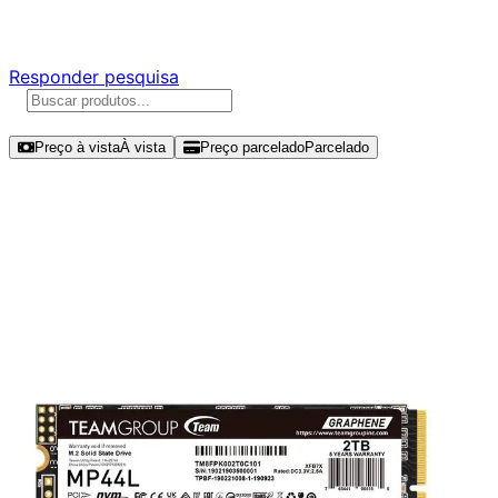
Responda nossa pesquisa rápida e nos ajude a criar uma 
Responder pesquisa
Ordenar por
Preço à vista
À vista
Preço parcelado
Parcelado
Modelos disponíveis de Team Grou