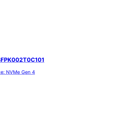
M8FPK002T0C101
ce
:
NVMe Gen 4
ie alertas e economize em suas compras.