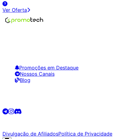
Ver Oferta
Encontre os melhores preços em tecnologia. Compare,
crie alertas e economize em suas compras.
Links Úteis
Promoções em Destaque
Nossos Canais
Blog
Siga-nos
©
2026
Promotech. Todos os direitos reservados.
Divulgação de Afiliados
Política de Privacidade