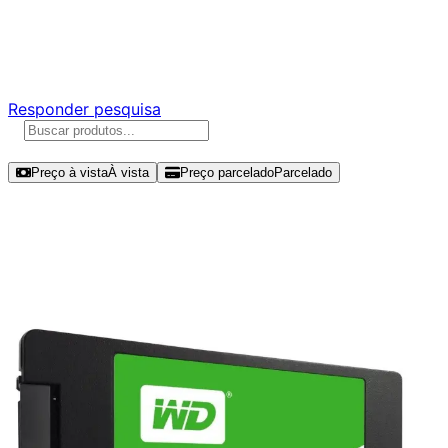
Ajude a melhorar a Promotech!
Responda nossa pesquisa rápida e nos ajude a criar uma
experiência ainda melhor para você.
Responder pesquisa
Ordenar por
Preço à vista
À vista
Preço parcelado
Parcelado
Modelos disponíveis de Western
Digital WD Green 240GB SSD SATA
III - WDS240G2G0A