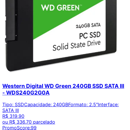
Western Digital WD Green 240GB SSD SATA III
- WDS240G2G0A
Tipo
:
SSD
Capacidade
:
240GB
Formato
:
2.5″
Interface
:
SATA III
R$ 319,90
ou
R$ 336,70
parcelado
PromoScore:
99