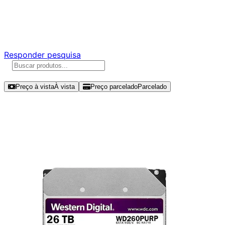
Ajude a melhorar a Promotech!
Responda nossa pesquisa rápida e nos ajude a criar uma
experiência ainda melhor para você.
Responder pesquisa
Ordenar por
Preço à vista
À vista
Preço parcelado
Parcelado
Modelos disponíveis de Western
Digital WD Purple Pro 26TB HDD
SATA III - WD260PURP