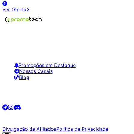
Ver Oferta
Encontre os melhores preços em tecnologia. Compare,
crie alertas e economize em suas compras.
Links Úteis
Promoções em Destaque
Nossos Canais
Blog
Siga-nos
©
2026
Promotech. Todos os direitos reservados.
Divulgação de Afiliados
Política de Privacidade