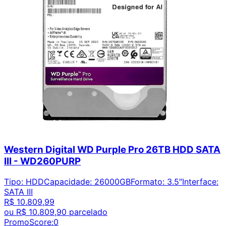
Western Digital WD Purple Pro 26TB HDD SATA
III - WD260PURP
Tipo
:
HDD
Capacidade
:
26000GB
Formato
:
3.5″
Interface
:
SATA III
R$ 10.809,99
ou
R$ 10.809,90
parcelado
PromoScore:
0