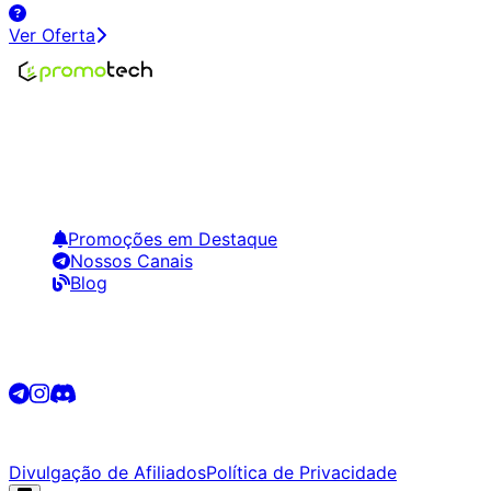
Ver Oferta
Encontre os melhores preços em tecnologia. Compare,
crie alertas e economize em suas compras.
Links Úteis
Promoções em Destaque
Nossos Canais
Blog
Siga-nos
©
2026
Promotech. Todos os direitos reservados.
Divulgação de Afiliados
Política de Privacidade