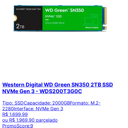
Western Digital WD Green SN350 2TB SSD
NVMe Gen 3 - WDS200T3G0C
Tipo
:
SSD
Capacidade
:
2000GB
Formato
:
M.2-
2280
Interface
:
NVMe Gen 3
R$ 1.699,99
ou
R$ 1.969,90
parcelado
PromoScore:
9