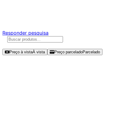
Ajude a melhorar a Promotech!
Responda nossa pesquisa rápida e nos ajude a criar uma
experiência ainda melhor para você.
Responder pesquisa
Ordenar por
Preço à vista
À vista
Preço parcelado
Parcelado
Modelos disponíveis de Western
Digital WD Green SN350 2TB SSD
NVMe Gen 3 - WDS200T3G0C