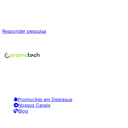
Ajude a melhorar a Promotech!
Responda nossa pesquisa rápida e nos ajude a criar uma
experiência ainda melhor para você.
Responder pesquisa
Nenhum modelo encontrado para este produto
Encontre os melhores preços em tecnologia. Compare,
crie alertas e economize em suas compras.
Links Úteis
Promoções em Destaque
Nossos Canais
Blog