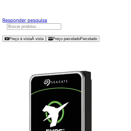
Responda nossa pesquisa rápida e nos ajude a criar uma 
Responder pesquisa
Ordenar por
Preço à vista
À vista
Preço parcelado
Parcelado
Modelos disponíveis de Seagate Ex