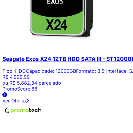
Seagate Exos X24 12TB HDD SATA III - ST120
Tipo
:
HDD
Capacidade
:
12000GB
Formato
:
3.5″
Interface
:
S
R$ 4.999,99
ou
R$ 5.882,34
parcelado
PromoScore:
88
Ver Oferta
Encontre os melhores preços em tecnologia. Compare, cr