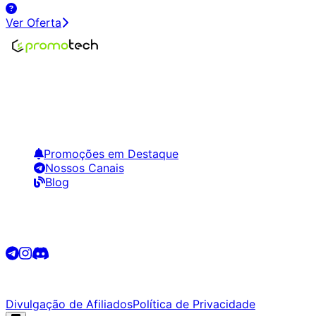
Ver Oferta
Encontre os melhores preços em tecnologia. Compare,
crie alertas e economize em suas compras.
Links Úteis
Promoções em Destaque
Nossos Canais
Blog
Siga-nos
©
2026
Promotech. Todos os direitos reservados.
Divulgação de Afiliados
Política de Privacidade