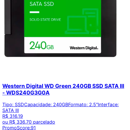
Western Digital WD Green 240GB SSD SATA III
- WDS240G3G0A
Tipo
:
SSD
Capacidade
:
240GB
Formato
:
2.5″
Interface
:
SATA III
R$ 316,19
ou
R$ 336,70
parcelado
PromoScore:
91