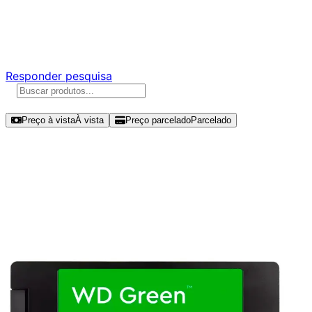
Ajude a melhorar a Promotech!
Responda nossa pesquisa rápida e nos ajude a criar uma
experiência ainda melhor para você.
Responder pesquisa
Ordenar por
Preço à vista
À vista
Preço parcelado
Parcelado
Modelos disponíveis de Western
Digital WD Green 240GB SSD SATA
III - WDS240G3G0A