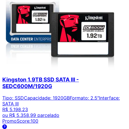
Kingston 1.9TB SSD SATA III -
SEDC600M/1920G
Tipo
:
SSD
Capacidade
:
1920GB
Formato
:
2.5″
Interface
:
SATA III
R$ 5.198,23
ou
R$ 5.358,99
parcelado
PromoScore:
100