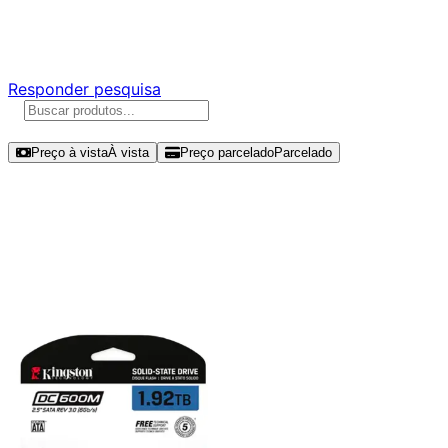
Responda nossa pesquisa rápida e nos ajude a criar uma
experiência ainda melhor para você.
Responder pesquisa
Ordenar por
Preço à vista
À vista
Preço parcelado
Parcelado
Modelos disponíveis de Kingston
1.9TB SSD SATA III -
SEDC600M/1920G