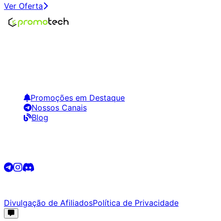
Ver Oferta
Encontre os melhores preços em tecnologia. Compare,
crie alertas e economize em suas compras.
Links Úteis
Promoções em Destaque
Nossos Canais
Blog
Siga-nos
©
2026
Promotech. Todos os direitos reservados.
Divulgação de Afiliados
Política de Privacidade