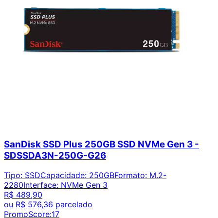
SanDisk SSD Plus 250GB SSD NVMe Gen 3 -
SDSSDA3N-250G-G26
Tipo
:
SSD
Capacidade
:
250GB
Formato
:
M.2-
2280
Interface
:
NVMe Gen 3
R$ 489,90
ou
R$ 576,36
parcelado
PromoScore:
17