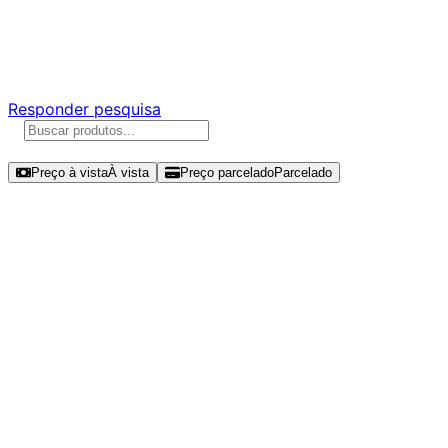
Ajude a melhorar a Promotech!
Responda nossa pesquisa rápida e nos ajude a criar uma
experiência ainda melhor para você.
Responder pesquisa
Ordenar por
Preço à vista
À vista
Preço parcelado
Parcelado
Modelos disponíveis de SanDisk
SSD Plus 250GB SSD NVMe Gen 3 -
SDSSDA3N-250G-G26