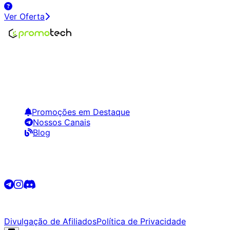
Ver Oferta
Encontre os melhores preços em tecnologia. Compare,
crie alertas e economize em suas compras.
Links Úteis
Promoções em Destaque
Nossos Canais
Blog
Siga-nos
©
2026
Promotech. Todos os direitos reservados.
Divulgação de Afiliados
Política de Privacidade