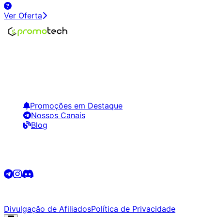
Ver Oferta
Encontre os melhores preços em tecnologia. Compare,
crie alertas e economize em suas compras.
Links Úteis
Promoções em Destaque
Nossos Canais
Blog
Siga-nos
©
2026
Promotech. Todos os direitos reservados.
Divulgação de Afiliados
Política de Privacidade