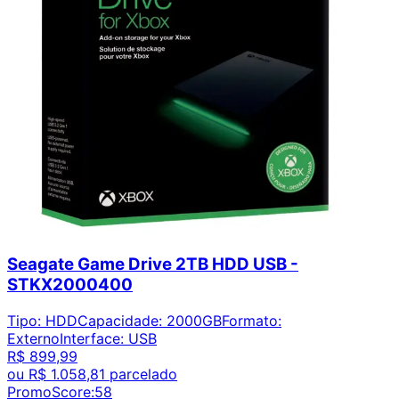
Seagate Game Drive 2TB HDD USB -
STKX2000400
Tipo
:
HDD
Capacidade
:
2000GB
Formato
:
Externo
Interface
:
USB
R$ 899,99
ou
R$ 1.058,81
parcelado
PromoScore:
58