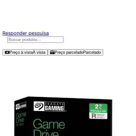
Ajude a melhorar a Promotech!
Responda nossa pesquisa rápida e nos ajude a criar uma
experiência ainda melhor para você.
Responder pesquisa
Ordenar por
Preço à vista
À vista
Preço parcelado
Parcelado
Modelos disponíveis de Seagate
Game Drive 2TB HDD USB -
STKX2000400