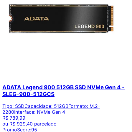
ADATA Legend 900 512GB SSD NVMe Gen 4 -
SLEG-900-512GCS
Tipo
:
SSD
Capacidade
:
512GB
Formato
:
M.2-
2280
Interface
:
NVMe Gen 4
R$ 789,99
ou
R$ 929,40
parcelado
PromoScore:
95