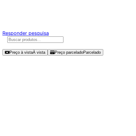
Ajude a melhorar a Promotech!
Responda nossa pesquisa rápida e nos ajude a criar uma
experiência ainda melhor para você.
Responder pesquisa
Ordenar por
Preço à vista
À vista
Preço parcelado
Parcelado
Modelos disponíveis de ADATA
Legend 900 512GB SSD NVMe Gen
4 - SLEG-900-512GCS