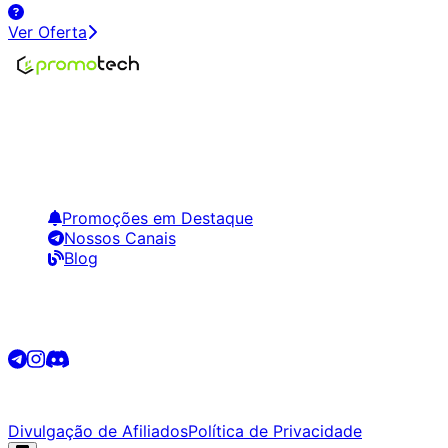
Ver Oferta
Encontre os melhores preços em tecnologia. Compare,
crie alertas e economize em suas compras.
Links Úteis
Promoções em Destaque
Nossos Canais
Blog
Siga-nos
©
2026
Promotech. Todos os direitos reservados.
Divulgação de Afiliados
Política de Privacidade