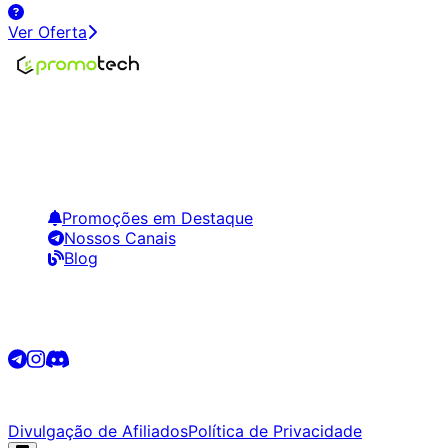
Ver Oferta
Encontre os melhores preços em tecnologia. Compare,
crie alertas e economize em suas compras.
Links Úteis
Promoções em Destaque
Nossos Canais
Blog
Siga-nos
©
2026
Promotech. Todos os direitos reservados.
Divulgação de Afiliados
Política de Privacidade