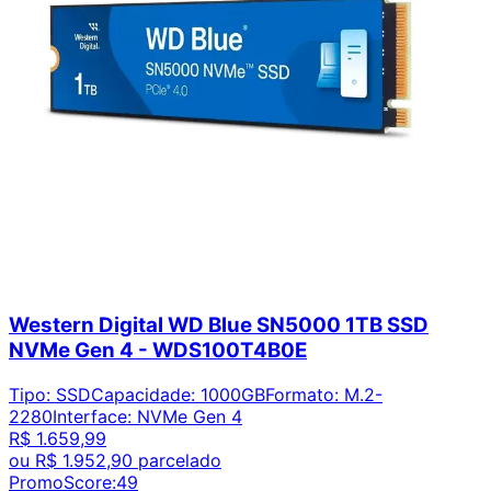
Western Digital WD Blue SN5000 1TB SSD
NVMe Gen 4 - WDS100T4B0E
Tipo
:
SSD
Capacidade
:
1000GB
Formato
:
M.2-
2280
Interface
:
NVMe Gen 4
R$ 1.659,99
ou
R$ 1.952,90
parcelado
PromoScore:
49