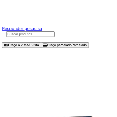
Ajude a melhorar a Promotech!
Responda nossa pesquisa rápida e nos ajude a criar uma
experiência ainda melhor para você.
Responder pesquisa
Ordenar por
Preço à vista
À vista
Preço parcelado
Parcelado
Modelos disponíveis de Western
Digital WD Blue SN5000 1TB SSD
NVMe Gen 4 - WDS100T4B0E