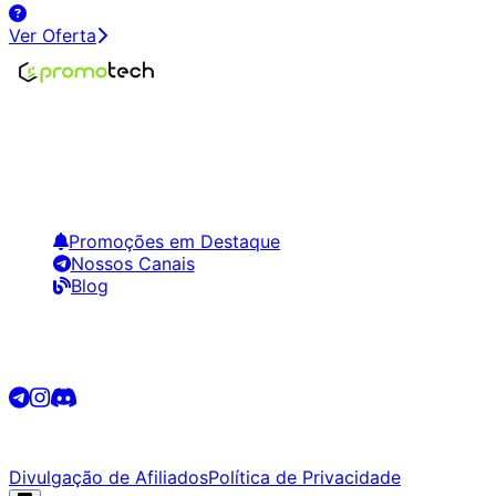
Ver Oferta
Encontre os melhores preços em tecnologia. Compare,
crie alertas e economize em suas compras.
Links Úteis
Promoções em Destaque
Nossos Canais
Blog
Siga-nos
©
2026
Promotech. Todos os direitos reservados.
Divulgação de Afiliados
Política de Privacidade