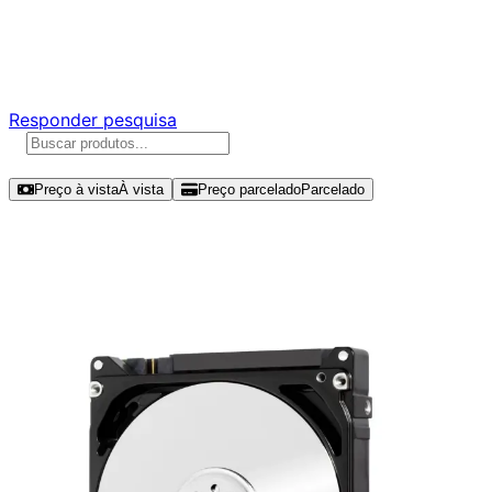
Ajude a melhorar a Promotech!
Responda nossa pesquisa rápida e nos ajude a criar uma
experiência ainda melhor para você.
Responder pesquisa
Ordenar por
Preço à vista
À vista
Preço parcelado
Parcelado
Modelos disponíveis de Seagate
Enterprise Capacity 2TB HDD SATA
III - ST2000NM0023