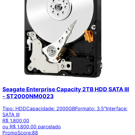
Seagate Enterprise Capacity 2TB HDD SATA III
- ST2000NM0023
Tipo
:
HDD
Capacidade
:
2000GB
Formato
:
3.5″
Interface
:
SATA III
R$ 1.800,00
ou
R$ 1.800,00
parcelado
PromoScore:
88