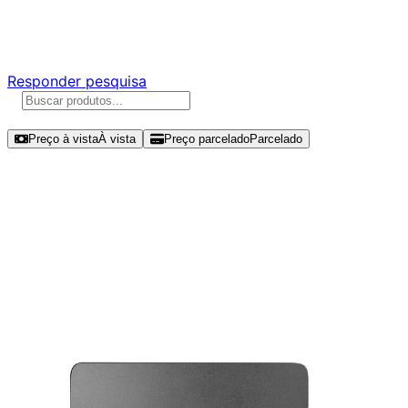
Responda nossa pesquisa rápida e nos ajude a criar uma
experiência ainda melhor para você.
Responder pesquisa
Ordenar por
Preço à vista
À vista
Preço parcelado
Parcelado
Modelos disponíveis de Lexar
480GB SSD SATA III -
LNQ100X480G