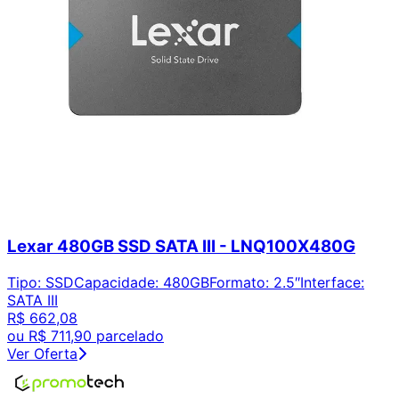
Lexar 480GB SSD SATA III - LNQ100X480G
Tipo
:
SSD
Capacidade
:
480GB
Formato
:
2.5″
Interface
:
SATA III
R$ 662,08
ou
R$ 711,90
parcelado
Ver Oferta