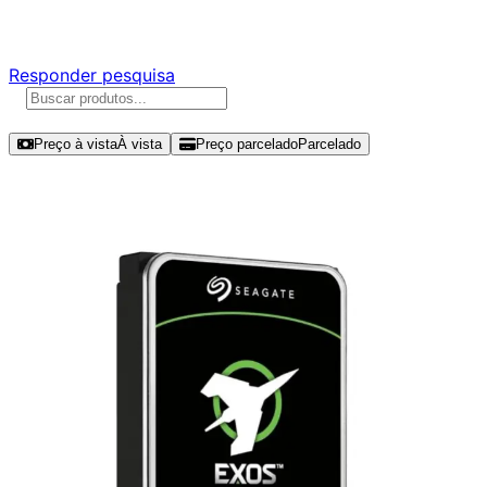
Responda nossa pesquisa rápida e nos ajude a criar uma 
Responder pesquisa
Ordenar por
Preço à vista
À vista
Preço parcelado
Parcelado
Modelos disponíveis de Seagate Ex