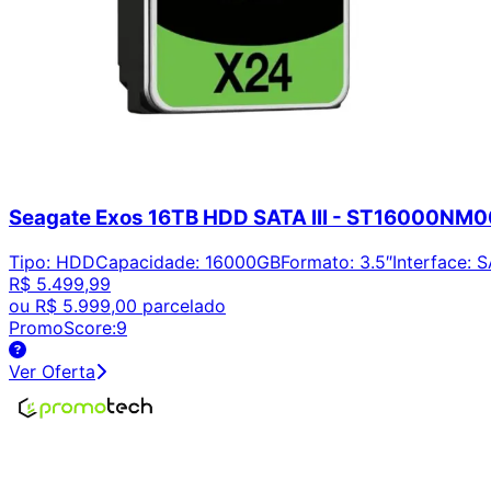
Seagate Exos 16TB HDD SATA III - ST16000NM
Tipo
:
HDD
Capacidade
:
16000GB
Formato
:
3.5″
Interface
:
S
R$ 5.499,99
ou
R$ 5.999,00
parcelado
PromoScore:
9
Ver Oferta
Encontre os melhores preços em tecnologia. Compare, cr