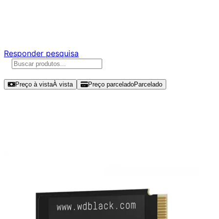
Ajude a melhorar a Promotech!
Responda nossa pesquisa rápida e nos ajude a criar uma
experiência ainda melhor para você.
Responder pesquisa
Ordenar por
Preço à vista
À vista
Preço parcelado
Parcelado
Modelos disponíveis de Western
Digital WD_BLACK SN770M 500GB
SSD NVMe Gen 4 - WDS500G3X0G