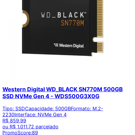
Western Digital WD_BLACK SN770M 500GB
SSD NVMe Gen 4 - WDS500G3X0G
Tipo
:
SSD
Capacidade
:
500GB
Formato
:
M.2-
2230
Interface
:
NVMe Gen 4
R$ 859,99
ou
R$ 1.011,72
parcelado
PromoScore:
89