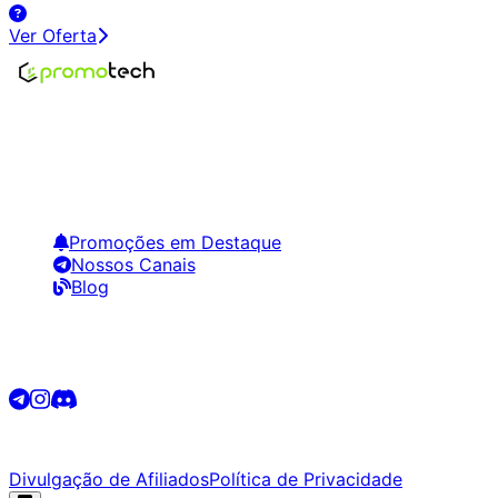
Ver Oferta
Encontre os melhores preços em tecnologia. Compare,
crie alertas e economize em suas compras.
Links Úteis
Promoções em Destaque
Nossos Canais
Blog
Siga-nos
©
2026
Promotech. Todos os direitos reservados.
Divulgação de Afiliados
Política de Privacidade