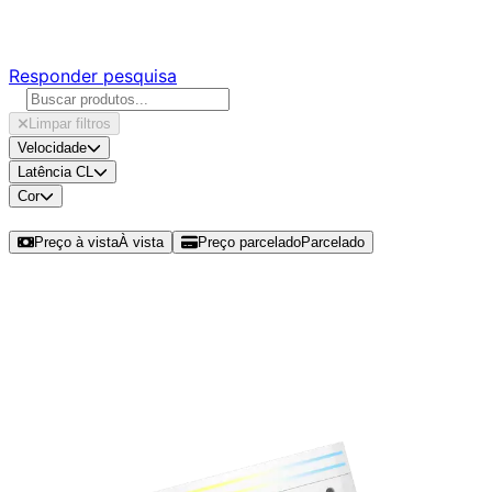
Responda nossa pesquisa rápida e nos ajude a criar uma 
Responder pesquisa
Limpar filtros
Velocidade
Latência CL
Cor
Ordenar por
Preço à vista
À vista
Preço parcelado
Parcelado
Modelos disponíveis de Corsair Do