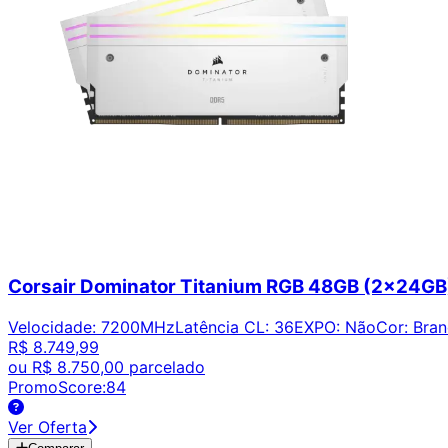
Corsair Dominator Titanium RGB 48GB (2x2
Velocidade
:
7200MHz
Latência CL
:
36
EXPO
:
Não
Cor
:
Bra
R$ 8.749,99
ou
R$ 8.750,00
parcelado
PromoScore:
84
Ver Oferta