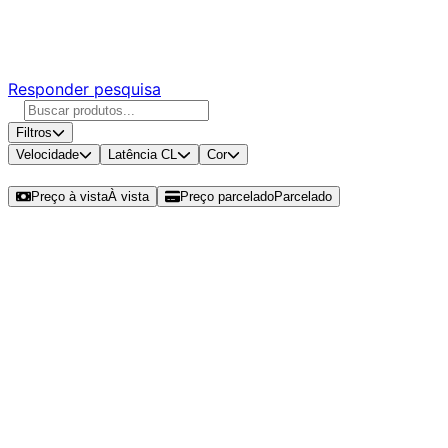
Responda nossa pesquisa rápida e nos ajude a criar uma
experiência ainda melhor para você.
Responder pesquisa
Filtros
Velocidade
Latência CL
Cor
Ordenar por
Preço à vista
À vista
Preço parcelado
Parcelado
Modelos disponíveis de ADATA XPG
Spectrix D41 RGB 8GB (1x8GB)
DDR4