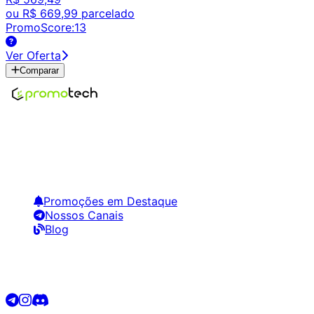
ou
R$ 669,99
parcelado
PromoScore:
13
Ver Oferta
Comparar
Encontre os melhores preços em tecnologia. Compare,
crie alertas e economize em suas compras.
Links Úteis
Promoções em Destaque
Nossos Canais
Blog
Siga-nos