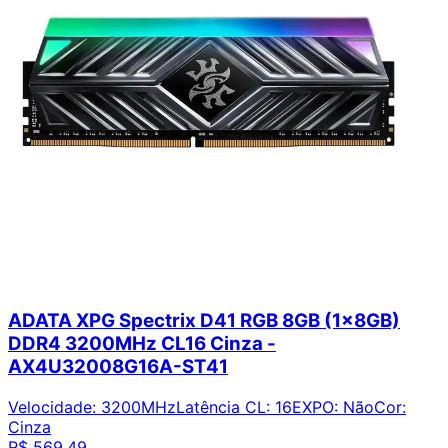
ADATA XPG Spectrix D41 RGB 8GB (1x8GB)
DDR4 3200MHz CL16 Cinza -
AX4U32008G16A-ST41
Velocidade
:
3200MHz
Latência CL
:
16
EXPO
:
Não
Cor
:
Cinza
R$ 569,49