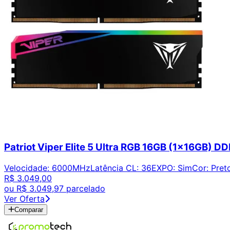
Patriot Viper Elite 5 Ultra RGB 16GB (1x16GB
Velocidade
:
6000MHz
Latência CL
:
36
EXPO
:
Sim
Cor
:
Pret
R$ 3.049,00
ou
R$ 3.049,97
parcelado
Ver Oferta
Comparar