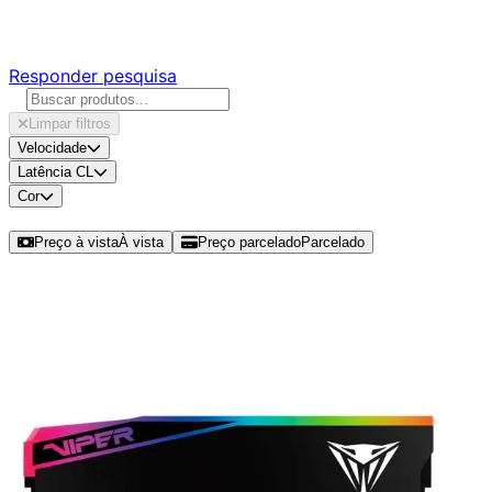
Responda nossa pesquisa rápida e nos ajude a criar uma 
Responder pesquisa
Limpar filtros
Velocidade
Latência CL
Cor
Ordenar por
Preço à vista
À vista
Preço parcelado
Parcelado
Modelos disponíveis de Patriot Viper