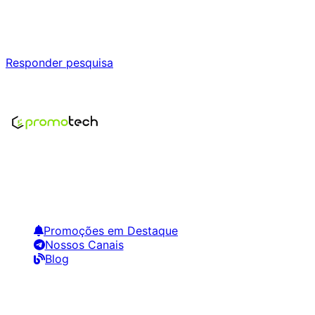
Responda nossa pesquisa rápida e nos ajude a criar uma
experiência ainda melhor para você.
Responder pesquisa
Nenhum modelo encontrado para este produto
Encontre os melhores preços em tecnologia. Compare,
crie alertas e economize em suas compras.
Links Úteis
Promoções em Destaque
Nossos Canais
Blog
Siga-nos