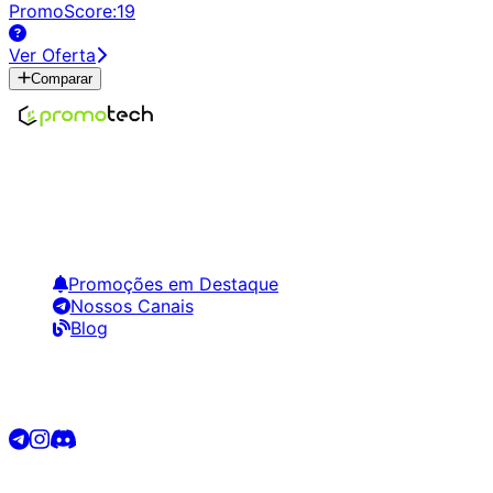
PromoScore:
19
Ver Oferta
Comparar
Encontre os melhores preços em tecnologia. Compare,
crie alertas e economize em suas compras.
Links Úteis
Promoções em Destaque
Nossos Canais
Blog
Siga-nos
©
2026
Promotech. Todos os direitos reservados.