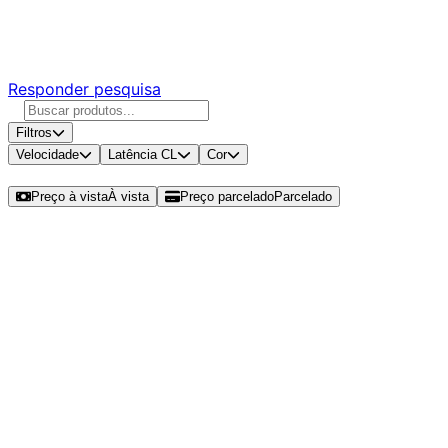
Responda nossa pesquisa rápida e nos ajude a criar uma
experiência ainda melhor para você.
Responder pesquisa
Filtros
Velocidade
Latência CL
Cor
Ordenar por
Preço à vista
À vista
Preço parcelado
Parcelado
Modelos disponíveis de G.Skill
Ripjaws S5 32GB (1x32GB) DDR5