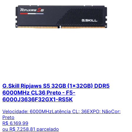
G.Skill Ripjaws S5 32GB (1x32GB) DDR5
6000MHz CL36 Preto - F5-
6000J3636F32GX1-RS5K
Velocidade
:
6000MHz
Latência CL
:
36
EXPO
:
Não
Cor
:
Preto
R$ 6.169,99
ou
R$ 7.258,81
parcelado