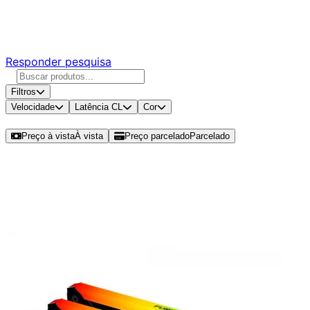
Responda nossa pesquisa rápida e nos ajude a criar uma
experiência ainda melhor para você.
Responder pesquisa
Filtros
Velocidade
Latência CL
Cor
Ordenar por
Preço à vista
À vista
Preço parcelado
Parcelado
Modelos disponíveis de Kingston
Fury Beast RGB 64GB (4x16GB)
DDR4