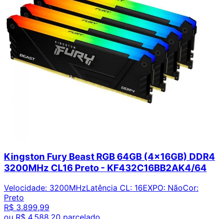
Kingston Fury Beast RGB 64GB (4x16GB) DDR4
3200MHz CL16 Preto - KF432C16BB2AK4/64
Velocidade
:
3200MHz
Latência CL
:
16
EXPO
:
Não
Cor
:
Preto
R$ 3.899,99
ou
R$ 4.588,20
parcelado