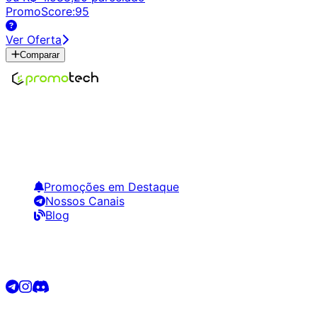
PromoScore:
95
Ver Oferta
Comparar
Encontre os melhores preços em tecnologia. Compare,
crie alertas e economize em suas compras.
Links Úteis
Promoções em Destaque
Nossos Canais
Blog
Siga-nos
©
2026
Promotech. Todos os direitos reservados.