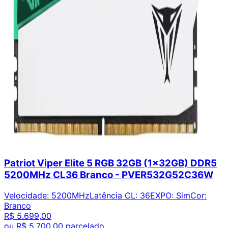
Patriot Viper Elite 5 RGB 32GB (1x32GB) DDR5
5200MHz CL36 Branco - PVER532G52C36W
Velocidade
:
5200MHz
Latência CL
:
36
EXPO
:
Sim
Cor
:
Branco
R$ 5.699,00
ou
R$ 5.700,00
parcelado