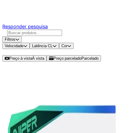
Responda nossa pesquisa rápida e nos ajude a criar uma
experiência ainda melhor para você.
Responder pesquisa
Filtros
Velocidade
Latência CL
Cor
Ordenar por
Preço à vista
À vista
Preço parcelado
Parcelado
Modelos disponíveis de Patriot
Viper Elite 5 RGB 32GB (1x32GB)
DDR5