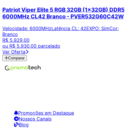
Patriot Viper Elite 5 RGB 32GB (1x32GB) DDR5
6000MHz CL42 Branco - PVER532G60C42W
Velocidade
:
6000MHz
Latência CL
:
42
EXPO
:
Sim
Cor
:
Branco
R$ 5.929,00
ou
R$ 5.930,00
parcelado
Ver Oferta
Comparar
Encontre os melhores preços em tecnologia. Compare,
crie alertas e economize em suas compras.
Links Úteis
Promoções em Destaque
Nossos Canais
Blog