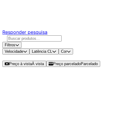
Ajude a melhorar a Promotech!
Responda nossa pesquisa rápida e nos ajude a criar uma
experiência ainda melhor para você.
Responder pesquisa
Filtros
Velocidade
Latência CL
Cor
Ordenar por
Preço à vista
À vista
Preço parcelado
Parcelado
Modelos disponíveis de Kingston
ValueRam 32GB (1x32GB) DDR5 SO-
DIMM