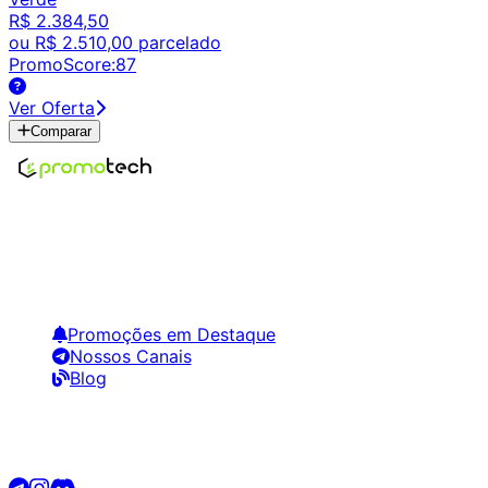
R$ 2.384,50
ou
R$ 2.510,00
parcelado
PromoScore:
87
Ver Oferta
Comparar
Encontre os melhores preços em tecnologia. Compare,
crie alertas e economize em suas compras.
Links Úteis
Promoções em Destaque
Nossos Canais
Blog
Siga-nos