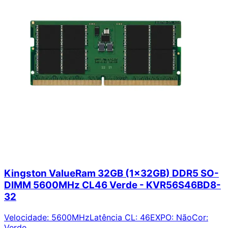
Kingston ValueRam 32GB (1x32GB) DDR5 SO-
DIMM 5600MHz CL46 Verde - KVR56S46BD8-
32
Velocidade
:
5600MHz
Latência CL
:
46
EXPO
:
Não
Cor
:
Verde