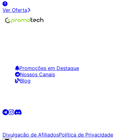
Ver Oferta
Encontre os melhores preços em tecnologia. Compare,
crie alertas e economize em suas compras.
Links Úteis
Promoções em Destaque
Nossos Canais
Blog
Siga-nos
©
2026
Promotech. Todos os direitos reservados.
Divulgação de Afiliados
Política de Privacidade