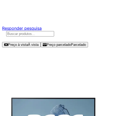
Ajude a melhorar a Promotech!
Responda nossa pesquisa rápida e nos ajude a criar uma
experiência ainda melhor para você.
Responder pesquisa
Ordenar por
Preço à vista
À vista
Preço parcelado
Parcelado
Modelos disponíveis de Acer Vero
27" FHD 100Hz IPS - CB273
EBEMIPRUZX