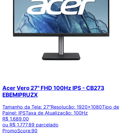
Acer Vero 27" FHD 100Hz IPS - CB273
EBEMIPRUZX
Tamanho da Tela
:
27″
Resolução
:
1920x1080
Tipo de
Painel
:
IPS
Taxa de Atualização
:
100Hz
R$ 1.689,00
ou
R$ 1.777,89
parcelado
PromoScore:
90