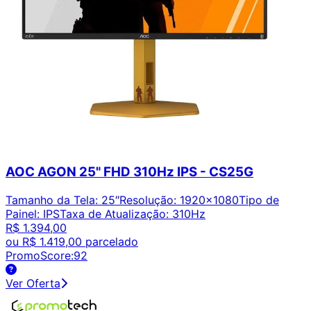
AOC AGON 25" FHD 310Hz IPS - CS25G
Tamanho da Tela
:
25″
Resolução
:
1920x1080
Tipo de
Painel
:
IPS
Taxa de Atualização
:
310Hz
R$ 1.394,00
ou
R$ 1.419,00
parcelado
PromoScore:
92
Ver Oferta