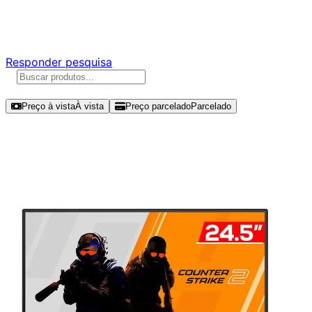
Responda nossa pesquisa rápida e nos ajude a criar uma
experiência ainda melhor para você.
Responder pesquisa
Ordenar por
Preço à vista
À vista
Preço parcelado
Parcelado
Modelos disponíveis de AOC AGON
25" FHD 310Hz IPS - CS25G