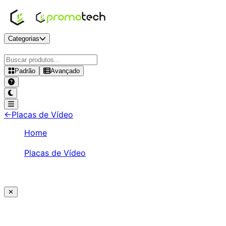
Categorias
Padrão
Avançado
RTX 3090
-
Placas de Vídeo
←
Placas de Vídeo
Home
/
Placas de Vídeo
/
RTX 3090
✕
Ajude a melhorar a Promotech!