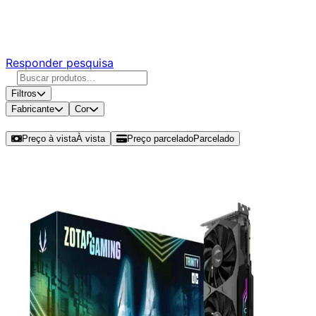
Responda nossa pesquisa rápida e nos ajude a criar uma
experiência ainda melhor para você.
Responder pesquisa
Filtros
Fabricante
Cor
Ordenar por
Preço à vista
À vista
Preço parcelado
Parcelado
Modelos disponíveis de RTX 3090