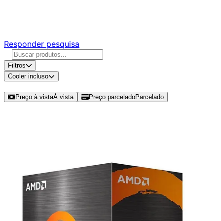
Responda nossa pesquisa rápida e nos ajude a criar uma
experiência ainda melhor para você.
Responder pesquisa
Filtros
Cooler incluso
Ordenar por
Preço à vista
À vista
Preço parcelado
Parcelado
Modelos disponíveis de AMD Ryzen
7 5700G