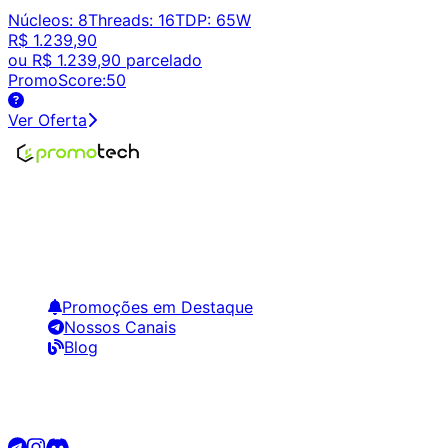
Núcleos
:
8
Threads
:
16
TDP
:
65W
R$ 1.239,90
ou
R$ 1.239,90
parcelado
PromoScore:
50
Ver Oferta
Encontre os melhores preços em tecnologia. Compare,
crie alertas e economize em suas compras.
Links Úteis
Promoções em Destaque
Nossos Canais
Blog
Siga-nos