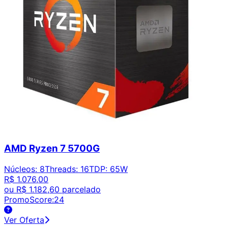
AMD Ryzen 7 5700G
Núcleos
:
8
Threads
:
16
TDP
:
65W
R$ 1.076,00
ou
R$ 1.182,60
parcelado
PromoScore:
24
Ver Oferta