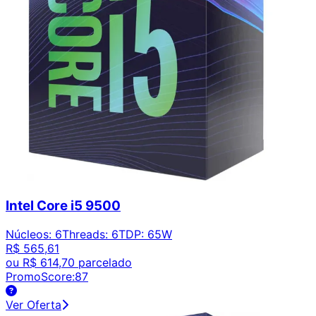
Intel Core i5 9500
Núcleos
:
6
Threads
:
6
TDP
:
65W
R$ 565,61
ou
R$ 614,70
parcelado
PromoScore:
87
Ver Oferta