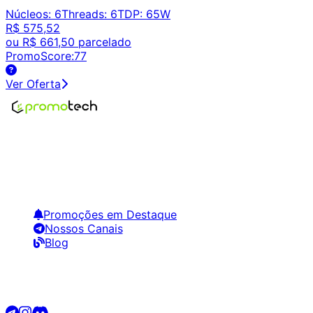
Núcleos
:
6
Threads
:
6
TDP
:
65W
R$ 575,52
ou
R$ 661,50
parcelado
PromoScore:
77
Ver Oferta
Encontre os melhores preços em tecnologia. Compare,
crie alertas e economize em suas compras.
Links Úteis
Promoções em Destaque
Nossos Canais
Blog
Siga-nos