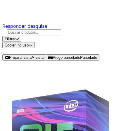
Responda nossa pesquisa rápida e nos ajude a criar uma
experiência ainda melhor para você.
Responder pesquisa
Filtros
Cooler incluso
Ordenar por
Preço à vista
À vista
Preço parcelado
Parcelado
Modelos disponíveis de Intel Core i5
9500