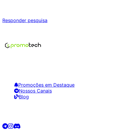
Responda nossa pesquisa rápida e nos ajude a criar uma 
Responder pesquisa
Nenhum modelo encontrado para este produto
Encontre os melhores preços em tecnologia. Compare, cr
Links Úteis
Promoções em Destaque
Nossos Canais
Blog
Siga-nos